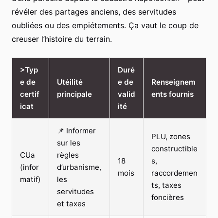
révéler des partages anciens, des servitudes
oubliées ou des empiétements. Ça vaut le coup de
creuser l’histoire du terrain.
>Typ
Duré
e de
Utéilité
e de
Renseignem
certif
principale
valid
ents fournis
icat
ité
📌 Informer
PLU, zones
sur les
constructible
CUa
règles
18
s,
(infor
d’urbanisme,
mois
raccordemen
matif)
les
ts, taxes
servitudes
foncières
et taxes