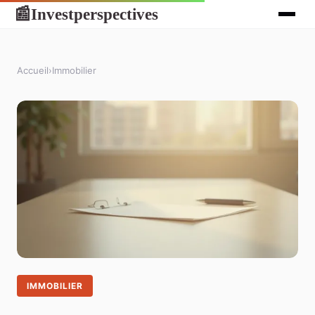
Investperspectives
📰
Accueil
›
Immobilier
IMMOBILIER